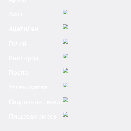
Азот
Ацетилен
Гелий
Кислород
Пропан
Углекислота
Сварочная смесь
Пищевая смесь